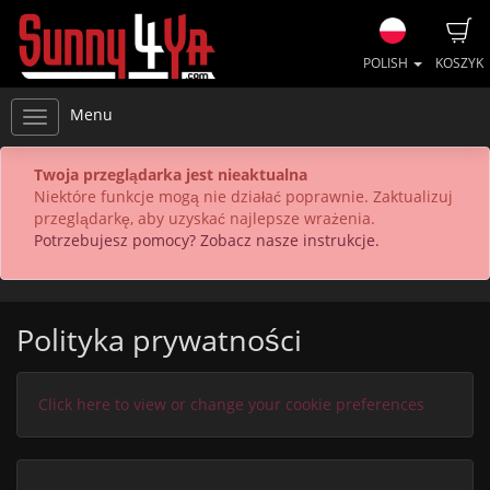
POLISH
KOSZYK
Menu
Twoja przeglądarka jest nieaktualna
Niektóre funkcje mogą nie działać poprawnie. Zaktualizuj
przeglądarkę, aby uzyskać najlepsze wrażenia.
Potrzebujesz pomocy? Zobacz nasze instrukcje.
Polityka prywatności
Click here to view or change your cookie preferences