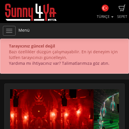
TÜRKÇE
SEPET
Menü
Tarayıcınız güncel değil
Bazı özellikler düzgün çalışmayabilir. En iyi deneyim için
lütfen tarayıcınızı güncelleyin.
Yardıma mı ihtiyacınız var? Talimatlarımıza göz atın.